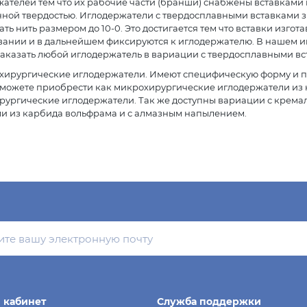
ателей тем что их рабочие части (бранши) снабжены вставками 
ной твердостью. Иглодержатели с твердосплавными вставками з
ть нить размером до 10-0. Это достигается тем что вставки изго
вании и в дальнейшем фиксируются к иглодержателю. В нашем и
аказать любой иглодержатель в вариации с твердосплавными вс
охирургические иглодержатели. Имеют специфическую форму и п
 можете приобрести как микрохирургические иглодержатели из
ургические иглодержатели. Так же доступны вариации с кремал
ми из карбида вольфрама и с алмазным напылением.
 кабинет
Служба поддержки