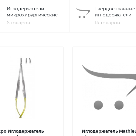
Иглодержатели
Твердосплавные
микрохирургические
иглодержатели
6 товаров
14 товаров
ро Иглодержатель
Иглодержатель Mathie