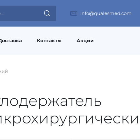
info@qualesmed.com
Доставка
Контакты
Акции
кий
лодержатель
крохирургическ