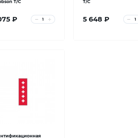
obson T/C
T/C
075 ₽
5 648 ₽
1
1
нтификационная