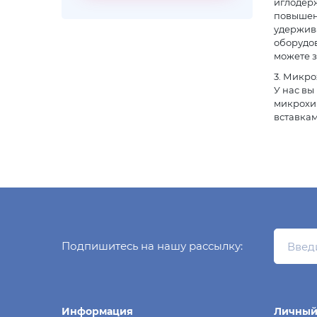
иглодерж
повышен
удержива
оборудо
можете з
3. Микр
У нас вы
микрохир
вставка
Подпишитесь на нашу рассылку:
Информация
Личный