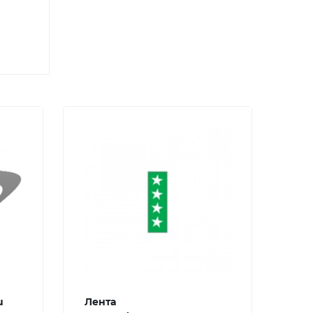
u
Лента