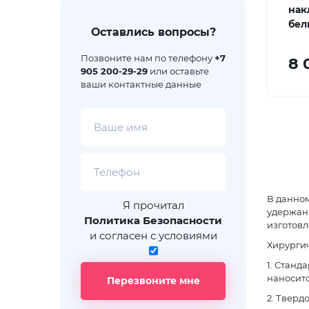
нак
бел
Оставлись вопросы?
Позвоните нам по телефону
+7
8 
905 200-29-29
или оставьте
ваши контактные данные
В данно
Я прочитал
удержан
Политика Безопасности
изготовл
и согласен с условиями
Хирургич
1. Станд
наноситс
Перезвоните мне
2. Тверд