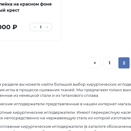
лейка на красном фоне
ый крест
000 ₽
1
<
1
2
м разделе вы можете найти большой выбор хирургических иглод
ия иглы в процессе сшивания тканей. Мы предлагаем только вы
енные из немецкой стали и из титанового сплава.
еские иглодержатели представленные в нашем интернет-магази
артные хирургические иглодержатели. Имеют перекрестную насеч
я непосредственно на нержавеющую сталь из которой изготовл
осплавные хирургические иглодержатели (в каталоге обозначены 