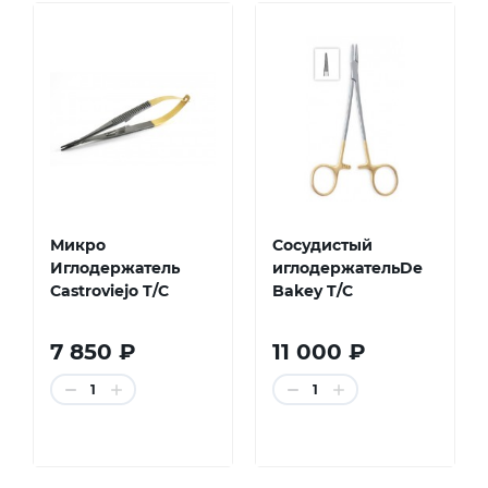
Микро
Сосудистый
Иглодержатель
иглодержательDe
Castroviejo T/C
Bakey T/C
7 850 ₽
11 000 ₽
1
1